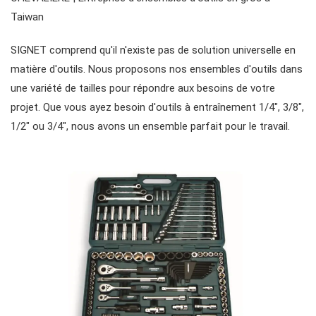
Taiwan
fraises, pinces, etc.
accessoires de rangement
outils de service général vde
#clés mixtes
#cliquets & accessoires
SIGNET comprend qu'il n'existe pas de solution universelle en
matière d'outils. Nous proposons nos ensembles d'outils dans
#clés mixtes à cliquet
#prises
une variété de tailles pour répondre aux besoins de votre
projet. Que vous ayez besoin d'outils à entraînement 1/4", 3/8",
#clés à cliquet à double anneau
Douilles #3/8"
#bits et douilles
1/2" ou 3/4", nous avons un ensemble parfait pour le travail.
#clés à fourche doubles
Douilles à chocs n° 3/8"
Embouts hexagonaux n° 1/4"
pilotes d'engrenages
#clés spéciales
Douilles #1/2"
Embouts hexagonaux de 10 mm
#tournevis
#Clés à molette et pinces
Impact d'entraînement 1"
Douilles à embouts #1/2"
#Clés hexagonales et torx
#adaptateurs de clés
#prises de bougies d'allumage
#outils de couple