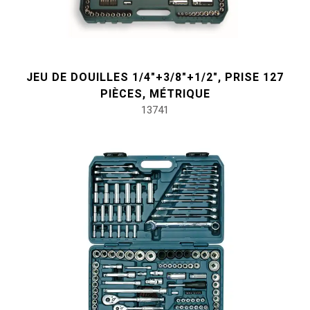
#pinces, cutters, serre-joints
JEU DE DOUILLES 1/4"+3/8"+1/2", PRISE 127
PIÈCES, MÉTRIQUE
#outils électroportatifs
13741
#outils d'entretien des véhicules
#outils de service général
#outils de carrosserie et d'intérieur
#outils de fluides et de lubrification