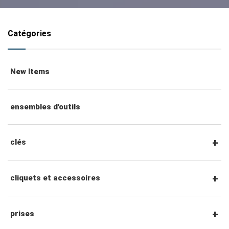
Catégories
New Items
ensembles d'outils
clés
clés mixtes
cliquets et accessoires
clés mixtes à cliquet
Cliquets et accessoires à entraînement
prises
hexagonal 1/4"