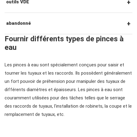
outils de frappe et de levier
poste à outils
outils VDE
outils de carrosserie et d'intérieur
chariots à outils
tournevis VDE
abandonné
Fournir différents types de pinces à
sous les outils de la voiture
coffres à outils
clés hexagonales VDE
#ensembles d'outils
eau
outils pour fluides et lubrification
chariots à outils
pinces, couteaux, pinces vde
Les pinces à eau sont spécialement conçues pour saisir et
#clés
tourner les tuyaux et les raccords. Ils possèdent généralement
un fort pouvoir de préhension pour manipuler des tuyaux de
accessoires de rangement
outils de service général vde
#clés mixtes
#cliquets & accessoires
différents diamètres et épaisseurs. Les pinces à eau sont
couramment utilisées pour des tâches telles que le serrage
des raccords de tuyaux, l'installation de robinets, la coupe et le
#clés mixtes à cliquet
#prises
remplacement de tuyaux, etc.
#clés à cliquet à double anneau
Douilles #3/8"
#bits et douilles