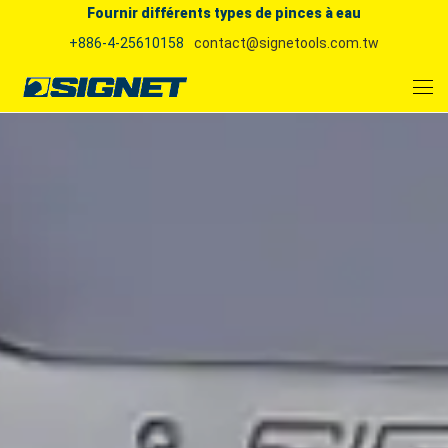
Fournir différents types de pinces à eau
+886-4-25610158
contact@signetools.com.tw