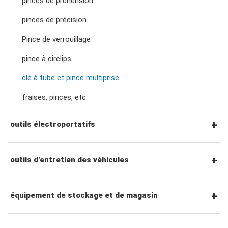
pinces de préhension
tournevis hexagonaux
Cliquets et poignées à entraînement 3/4"
pinces de précision
adaptateurs de clé
douilles de bougies d'allumage
tournevis torx
Pince de verrouillage
Accessoires entraînement 3/4"
pince à circlips
douilles pour écrous de roue
tourne-écrous
clé à tube et pince multiprise
fraises, pinces, etc.
accessoires de prise
tournevis à percussion
outils électroportatifs
tournevis de précision
outils pneumatiques
outils d'entretien des véhicules
accessoires pour outils électriques
outils de service général
équipement de stockage et de magasin