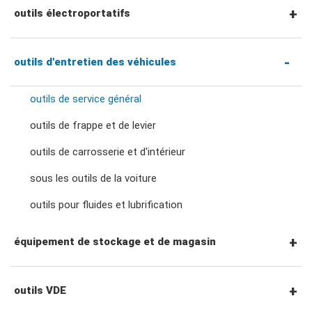
clés spéciales
Douilles 3/4"
tournevis pozidriv
autres clés
Pinces universelles
outils électroportatifs
Accessoires entraînement 1/2"
clés à molette et pinces
Douilles à chocs à prise 3/4"
tournevis hexagonaux
pince coupante
outils pneumatiques
outils d'entretien des véhicules
Cliquets et poignées à entraînement 3/4"
adaptateurs de clé
outils de service général
douilles de bougies d'allumage
tournevis torx
pinces de préhension
accessoires pour outils électriques
Accessoires entraînement 3/4"
outils de frappe et de levier
douilles pour écrous de roue
tourne-écrous
outils de carrosserie et d'intérieur
pinces de précision
sous les outils de la voiture
accessoires de prise
tournevis à percussion
Pince de verrouillage
outils pour fluides et lubrification
équipement de stockage et de magasin
tournevis de précision
pince à circlips
poste à outils
outils VDE
clé à tube et pince multiprise