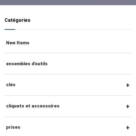
Catégories
New Items
ensembles d'outils
clés
clés mixtes
cliquets et accessoires
clés mixtes à cliquet
Cliquets et accessoires à entraînement
prises
hexagonal 1/4"