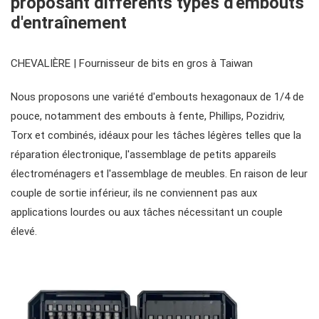
proposant différents types d'embouts
d'entraînement
clé à tube et pince multiprise
outils pour fluides et lubrification
chariots à outils
pinces, couteaux, pinces vde
#clés
CHEVALIÈRE | Fournisseur de bits en gros à Taiwan
fraises, pinces, etc.
accessoires de rangement
outils de service général vde
#clés mixtes
#cliquets & accessoires
Nous proposons une variété d'embouts hexagonaux de 1/4 de
pouce, notamment des embouts à fente, Phillips, Pozidriv,
Torx et combinés, idéaux pour les tâches légères telles que la
#clés mixtes à cliquet
#prises
réparation électronique, l'assemblage de petits appareils
électroménagers et l'assemblage de meubles. En raison de leur
#clés à cliquet à double anneau
Douilles #3/8"
#bits et douilles
couple de sortie inférieur, ils ne conviennent pas aux
applications lourdes ou aux tâches nécessitant un couple
élevé.
#clés à fourche doubles
Douilles à chocs n° 3/8"
Embouts hexagonaux n° 1/4"
pilotes d'engrenages
#clés spéciales
Douilles #1/2"
Embouts hexagonaux de 10 mm
#tournevis