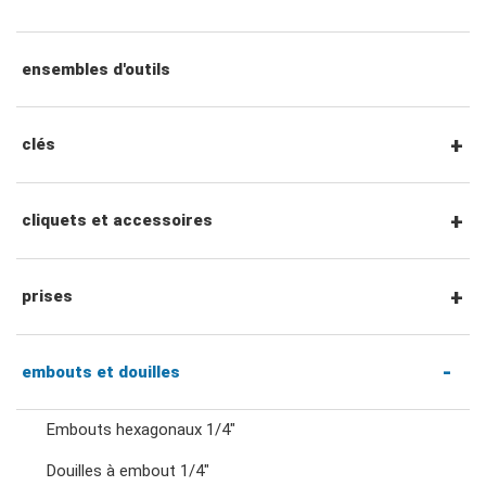
ensembles d'outils
clés
clés mixtes
cliquets et accessoires
clés mixtes à cliquet
Cliquets et accessoires à entraînement
prises
hexagonal 1/4"
clés à double anneau
Douilles 1/4"
embouts et douilles
Cliquets et poignées à entraînement 1/4"
Embouts hexagonaux 1/4"
clés à cliquet à double anneau
Douilles 3/8"
Douilles à embout 1/4"
Accessoires entraînement 1/4"