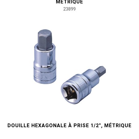
MÉTRIQUE
#pinces, cutters, serre-joints
23899
#outils électroportatifs
#outils d'entretien des véhicules
#outils de service général
#outils de carrosserie et d'intérieur
#outils de fluides et de lubrification
DOUILLE HEXAGONALE À PRISE 1/2", MÉTRIQUE