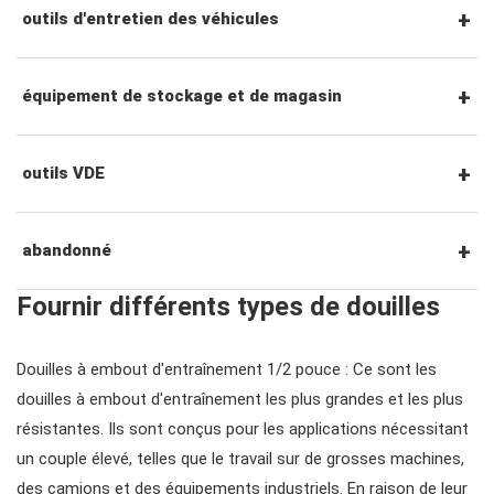
tournevis hexagonaux
pince coupante
outils pneumatiques
outils d'entretien des véhicules
accessoires de prise
tournevis torx
pinces de préhension
accessoires pour outils électriques
outils de service général
équipement de stockage et de magasin
tourne-écrous
pinces de précision
outils de frappe et de levier
poste à outils
outils VDE
tournevis à percussion
Pince de verrouillage
outils de carrosserie et d'intérieur
chariots à outils
tournevis VDE
abandonné
Fournir différents types de douilles
tournevis de précision
pince à circlips
sous les outils de la voiture
coffres à outils
clés hexagonales VDE
#ensembles d'outils
Douilles à embout d'entraînement 1/2 pouce : Ce sont les
clé à tube et pince multiprise
outils pour fluides et lubrification
chariots à outils
pinces, couteaux, pinces vde
douilles à embout d'entraînement les plus grandes et les plus
#clés
résistantes. Ils sont conçus pour les applications nécessitant
un couple élevé, telles que le travail sur de grosses machines,
fraises, pinces, etc.
accessoires de rangement
outils de service général vde
#clés mixtes
#cliquets & accessoires
des camions et des équipements industriels. En raison de leur