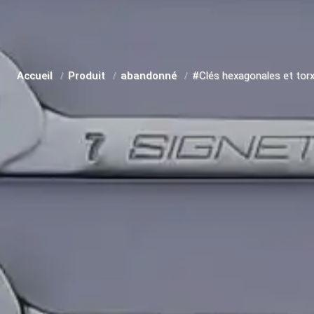
Accueil
Produit
abandonné
#Clés hexagonales et tor