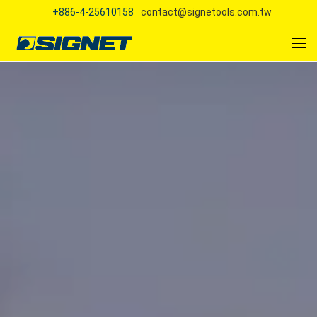
+886-4-25610158
contact@signetools.com.tw