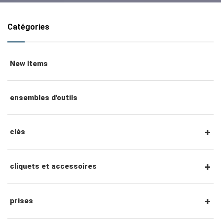
Catégories
New Items
ensembles d'outils
clés
clés mixtes
cliquets et accessoires
clés mixtes à cliquet
Cliquets et accessoires à entraînement
prises
hexagonal 1/4"