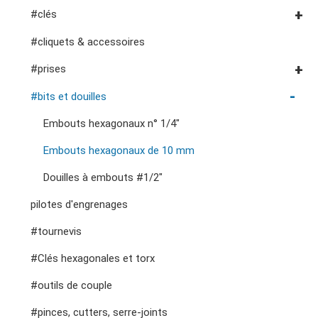
#clés
clé à tube et pince multiprise
#clés mixtes
#cliquets & accessoires
outils pour fluides et lubrification
chariots à outils
pinces, couteaux, pinces vde
#clés mixtes à cliquet
#prises
fraises, pinces, etc.
accessoires de rangement
outils de service général vde
#clés à cliquet à double anneau
Douilles #3/8"
#bits et douilles
#clés à fourche doubles
Douilles à chocs n° 3/8"
Embouts hexagonaux n° 1/4"
#clés spéciales
Douilles #1/2"
Embouts hexagonaux de 10 mm
#Clés à molette et pinces
Impact d'entraînement 1"
Douilles à embouts #1/2"
#adaptateurs de clés
#prises de bougies d'allumage
pilotes d'engrenages
#tournevis
#Clés hexagonales et torx
#outils de couple
#pinces, cutters, serre-joints