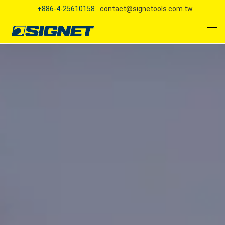
+886-4-25610158
contact@signetools.com.tw