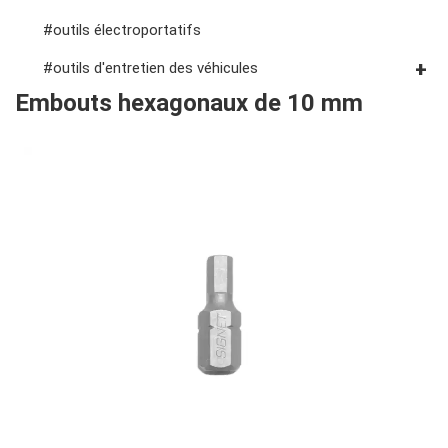
#outils électroportatifs
#outils d'entretien des véhicules
Embouts hexagonaux de 10 mm
#outils de service général
#outils de carrosserie et d'intérieur
#outils de fluides et de lubrification