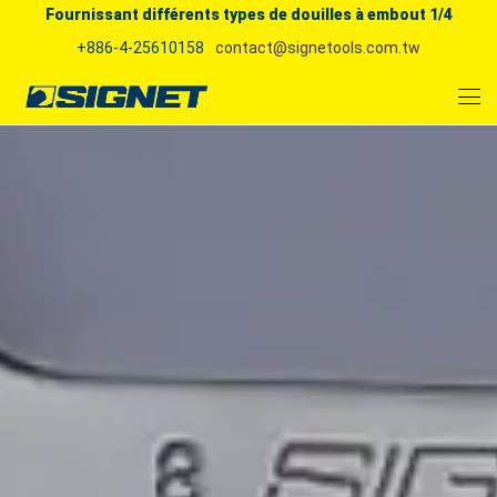
Fournissant différents types de douilles à embout 1/4
+886-4-25610158
contact@signetools.com.tw