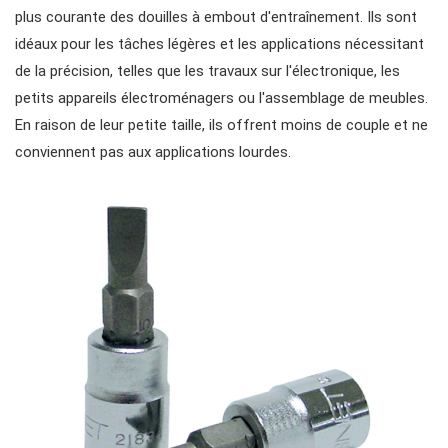
plus courante des douilles à embout d'entraînement. Ils sont
idéaux pour les tâches légères et les applications nécessitant
fraises, pinces, etc.
accessoires de rangement
outils de service général vde
#clés mixtes
#cliquets & accessoires
de la précision, telles que les travaux sur l'électronique, les
petits appareils électroménagers ou l'assemblage de meubles.
En raison de leur petite taille, ils offrent moins de couple et ne
#clés mixtes à cliquet
#prises
conviennent pas aux applications lourdes.
#clés à cliquet à double anneau
Douilles #3/8"
#bits et douilles
#clés à fourche doubles
Douilles à chocs n° 3/8"
Embouts hexagonaux n° 1/4"
pilotes d'engrenages
#clés spéciales
Douilles #1/2"
Embouts hexagonaux de 10 mm
#tournevis
#Clés à molette et pinces
Impact d'entraînement 1"
Douilles à embouts #1/2"
#Clés hexagonales et torx