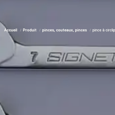
Accueil
Produit
pinces, couteaux, pinces
pince à circli