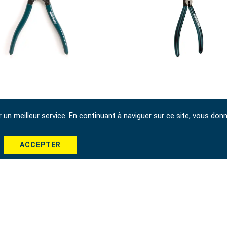
 À CIRCLIPS EXTÉRIEURS
PINCE À CIRCLIPS INT
r un meilleur service. En continuant à naviguer sur ce site, vous don
5", COUDÉE
7", DROITE
90918
90922
ACCEPTER
1
2