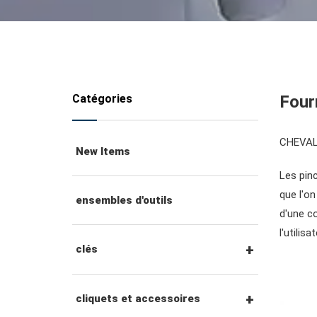
Catégories
Fourn
CHEVALIÈ
New Items
Les pinc
que l'o
ensembles d'outils
d'une co
l'utilisat
clés
clés mixtes
cliquets et accessoires