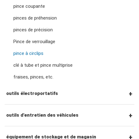
Accessoires entraînement 1/2"
pince coupante
clés à molette et pinces
Douilles à chocs à prise 3/4"
pinces de préhension
tournevis hexagonaux
Cliquets et poignées à entraînement 3/4"
pinces de précision
adaptateurs de clé
douilles de bougies d'allumage
tournevis torx
Pince de verrouillage
Accessoires entraînement 3/4"
pince à circlips
douilles pour écrous de roue
tourne-écrous
clé à tube et pince multiprise
fraises, pinces, etc.
accessoires de prise
tournevis à percussion
outils électroportatifs
tournevis de précision
outils pneumatiques
outils d'entretien des véhicules
accessoires pour outils électriques
outils de service général
équipement de stockage et de magasin