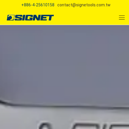
+886-4-25610158
contact@signetools.com.tw