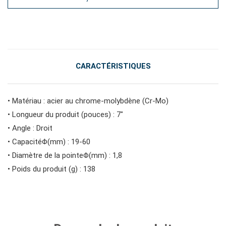
#outils d'entretien des véhicules
#outils de service général
CARACTÉRISTIQUES
#outils de carrosserie et d'intérieur
• Matériau : acier au chrome-molybdène (Cr-Mo)
• Longueur du produit (pouces) : 7"
• Angle : Droit
#outils de fluides et de lubrification
• CapacitéΦ(mm) : 19-60
• Diamètre de la pointeΦ(mm) : 1,8
• Poids du produit (g) : 138