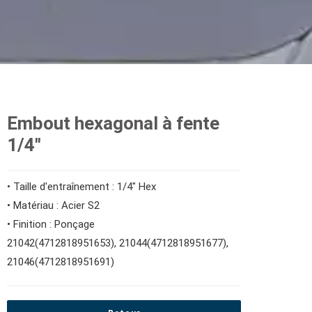
Embout hexagonal à fente
1/4"
• Taille d'entraînement : 1/4" Hex
• Matériau : Acier S2
• Finition : Ponçage
21042(4712818951653), 21044(4712818951677),
21046(4712818951691)