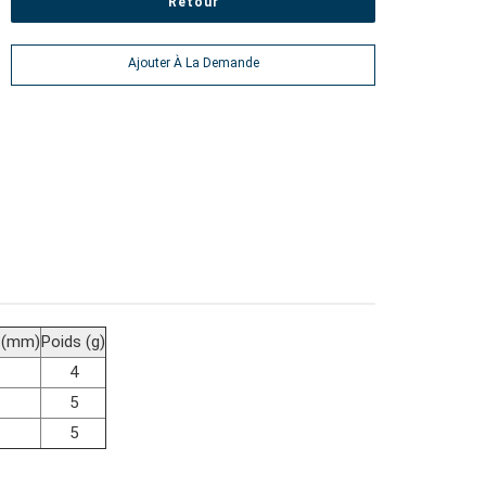
Retour
Ajouter À La Demande
 (mm)
Poids (g)
4
5
5