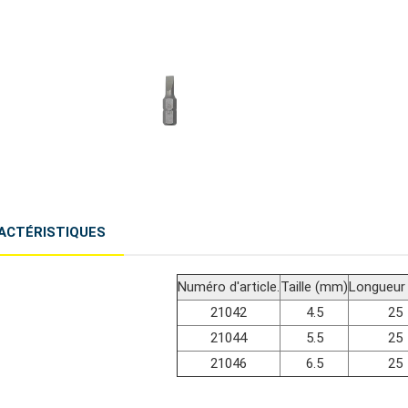
ACTÉRISTIQUES
Numéro d'article.
Taille (mm)
Longueur
21042
4.5
25
21044
5.5
25
21046
6.5
25