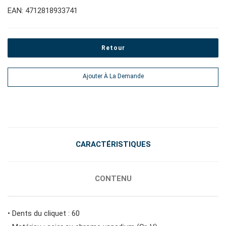
#pinces, cutters, serre-joints
EAN: 4712818933741
#outils électroportatifs
Retour
#outils d'entretien des véhicules
Ajouter À La Demande
#outils de service général
#outils de carrosserie et d'intérieur
CARACTÉRISTIQUES
#outils de fluides et de lubrification
CONTENU
• Dents du cliquet : 60