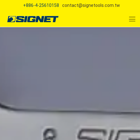
+886-4-25610158
contact@signetools.com.tw