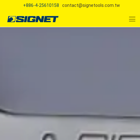
+886-4-25610158
contact@signetools.com.tw