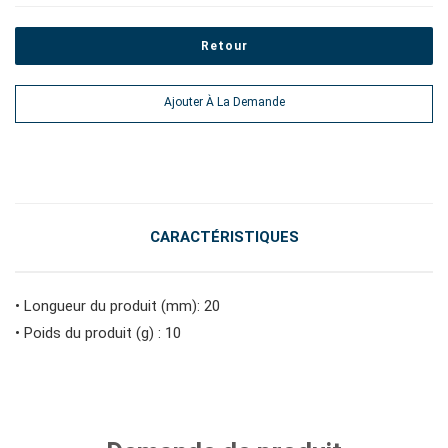
Retour
#outils électroportatifs
Ajouter À La Demande
#outils d'entretien des véhicules
#outils de service général
CARACTÉRISTIQUES
#outils de carrosserie et d'intérieur
• Longueur du produit (mm): 20
• Poids du produit (g) : 10
#outils de fluides et de lubrification