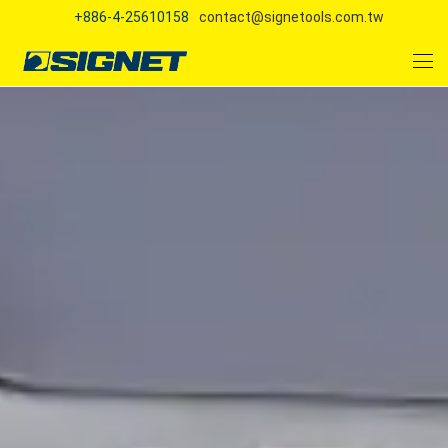
+886-4-25610158
contact@signetools.com.tw