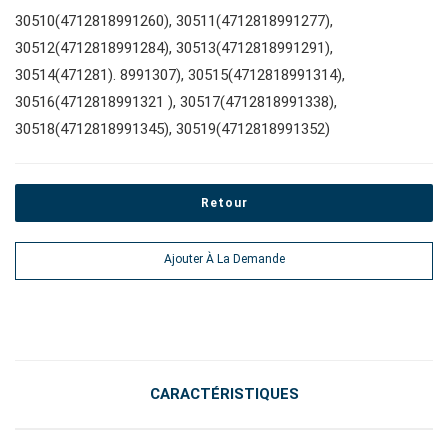
#adaptateurs de clés
#prises de bougies d'allumage
30510(4712818991260), 30511(4712818991277),
#outils de couple
30512(4712818991284), 30513(4712818991291),
30514(471281). 8991307), 30515(4712818991314),
#pinces, cutters, serre-joints
30516(4712818991321 ), 30517(4712818991338),
30518(4712818991345), 30519(4712818991352)
#outils électroportatifs
Retour
#outils d'entretien des véhicules
Ajouter À La Demande
#outils de service général
#outils de carrosserie et d'intérieur
CARACTÉRISTIQUES
#outils de fluides et de lubrification