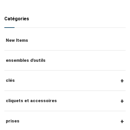
Catégories
New Items
ensembles d'outils
clés
clés mixtes
cliquets et accessoires
clés mixtes à cliquet
Cliquets et accessoires à entraînement
prises
hexagonal 1/4"