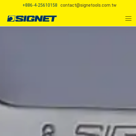
+886-4-25610158
contact@signetools.com.tw