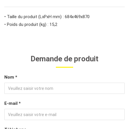
#outils de carrosserie et d'intérieur
• Taille du produit (LxPxH mm) : 684x469x870
• Poids du produit (kg) : 15,2
#outils de fluides et de lubrification
Demande de produit
Nom *
E-mail *