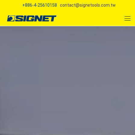
+886-4-25610158
contact@signetools.com.tw