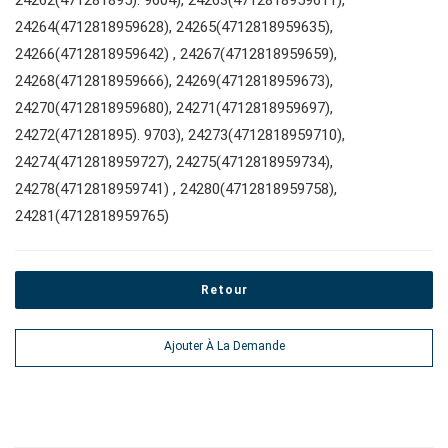
#outils d'entretien des véhicules
24264(4712818959628), 24265(4712818959635),
24266(4712818959642) , 24267(4712818959659),
#outils de service général
24268(4712818959666), 24269(4712818959673),
24270(4712818959680), 24271(4712818959697),
24272(471281895). 9703), 24273(4712818959710),
#outils de carrosserie et d'intérieur
24274(4712818959727), 24275(4712818959734),
24278(4712818959741) , 24280(4712818959758),
24281(4712818959765)
#outils de fluides et de lubrification
Retour
Ajouter À La Demande