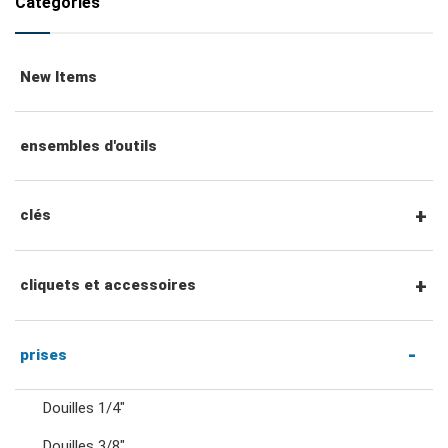
Catégories
New Items
ensembles d'outils
clés
clés mixtes
cliquets et accessoires
clés mixtes à cliquet
Cliquets et accessoires à entraînement
prises
hexagonal 1/4"
Douilles 1/4"
clés à double anneau
Douilles 3/8"
Cliquets et poignées à entraînement 1/4"