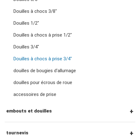
Douilles à chocs 3/8"
clés à cliquet à double anneau
Accessoires entraînement 1/4"
Douilles 1/2"
clés à fourche doubles
Douilles à chocs à prise 1/2"
Cliquets et poignées à entraînement 3/8"
Douilles 3/4"
clés à écrous évasés
Douilles à chocs à prise 3/4"
Accessoires entraînement 3/8"
douilles de bougies d'allumage
clés à pied d'oie
douilles pour écrous de roue
Cliquets et poignées à entraînement 1/2"
accessoires de prise
clés spéciales
Accessoires entraînement 1/2"
embouts et douilles
clés à molette et pinces
Cliquets et poignées à entraînement 3/4"
Embouts hexagonaux 1/4"
tournevis
adaptateurs de clé