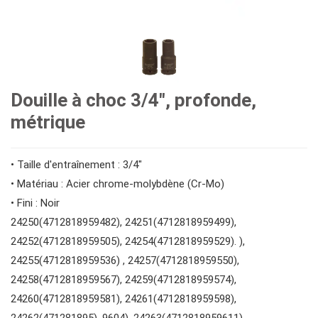
#clés à fourche doubles
Douilles à chocs n° 3/8"
Embouts hexagonaux n° 1/4"
pilotes d'engrenages
#clés spéciales
Douilles #1/2"
Embouts hexagonaux de 10 mm
#tournevis
Douille à choc 3/4", profonde,
métrique
#Clés à molette et pinces
Impact d'entraînement 1"
Douilles à embouts #1/2"
#Clés hexagonales et torx
• Taille d'entraînement : 3/4"
#adaptateurs de clés
#prises de bougies d'allumage
#outils de couple
• Matériau : Acier chrome-molybdène (Cr-Mo)
• Fini : Noir
24250(4712818959482), 24251(4712818959499),
#pinces, cutters, serre-joints
24252(4712818959505), 24254(4712818959529). ),
24255(4712818959536) , 24257(4712818959550),
#outils électroportatifs
24258(4712818959567), 24259(4712818959574),
24260(4712818959581), 24261(4712818959598),
24262(471281895). 9604), 24263(4712818959611),