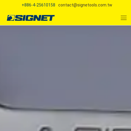
+886-4-25610158
contact@signetools.com.tw