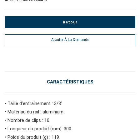
#pinces, cutters, serre-joints
Retour
#outils électroportatifs
Ajouter À La Demande
#outils d'entretien des véhicules
#outils de service général
CARACTÉRISTIQUES
#outils de carrosserie et d'intérieur
• Taille d'entraînement : 3/8"
• Matériau du rail : aluminium
#outils de fluides et de lubrification
• Nombre de clips : 10
• Longueur du produit (mm): 300
• Poids du produit (g) : 119