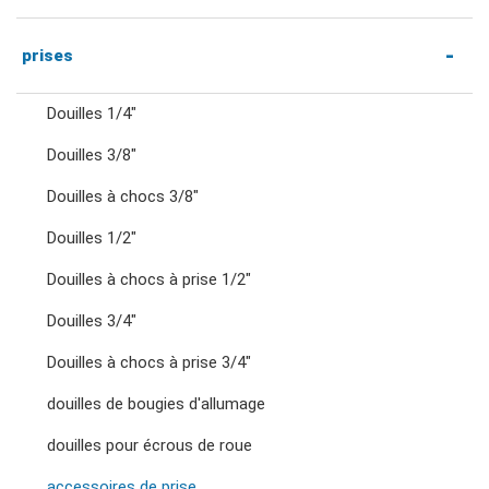
clés mixtes à cliquet
Cliquets et accessoires à entraînement
prises
hexagonal 1/4"
Douilles 1/4"
clés à double anneau
Douilles 3/8"
Cliquets et poignées à entraînement 1/4"
Douilles à chocs 3/8"
clés à cliquet à double anneau
Accessoires entraînement 1/4"
Douilles 1/2"
clés à fourche doubles
Douilles à chocs à prise 1/2"
Cliquets et poignées à entraînement 3/8"
Douilles 3/4"
clés à écrous évasés
Douilles à chocs à prise 3/4"
Accessoires entraînement 3/8"
douilles de bougies d'allumage
clés à pied d'oie
douilles pour écrous de roue
Cliquets et poignées à entraînement 1/2"
accessoires de prise