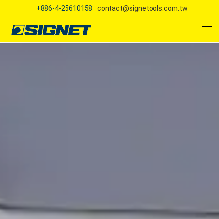
+886-4-25610158
contact@signetools.com.tw