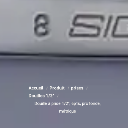
Accueil
Produit
prises
Douilles 1/2"
Douille à prise 1/2", 6pts, profonde,
métrique