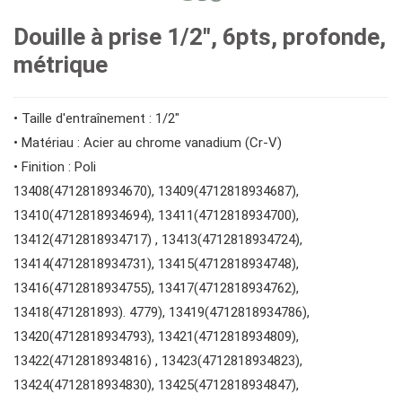
#clés spéciales
Douilles #1/2"
Embouts hexagonaux de 10 mm
#tournevis
Douille à prise 1/2", 6pts, profonde,
métrique
#Clés à molette et pinces
Impact d'entraînement 1"
Douilles à embouts #1/2"
#Clés hexagonales et torx
• Taille d'entraînement : 1/2"
#adaptateurs de clés
#prises de bougies d'allumage
#outils de couple
• Matériau : Acier au chrome vanadium (Cr-V)
• Finition : Poli
13408(4712818934670), 13409(4712818934687),
#pinces, cutters, serre-joints
13410(4712818934694), 13411(4712818934700),
13412(4712818934717) , 13413(4712818934724),
#outils électroportatifs
13414(4712818934731), 13415(4712818934748),
13416(4712818934755), 13417(4712818934762),
13418(471281893). 4779), 13419(4712818934786),
#outils d'entretien des véhicules
13420(4712818934793), 13421(4712818934809),
13422(4712818934816) , 13423(4712818934823),
#outils de service général
13424(4712818934830), 13425(4712818934847),