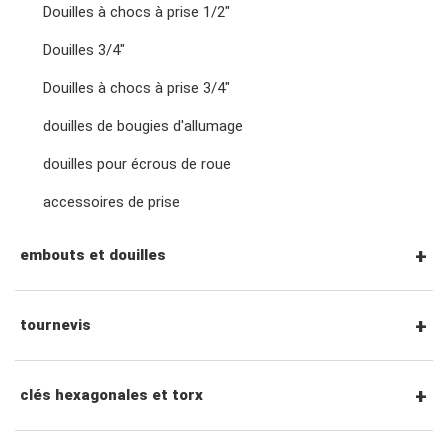
clés à fourche doubles
Douilles à chocs à prise 1/2"
Cliquets et poignées à entraînement 3/8"
Douilles 3/4"
clés à écrous évasés
Douilles à chocs à prise 3/4"
Accessoires entraînement 3/8"
douilles de bougies d'allumage
clés à pied d'oie
douilles pour écrous de roue
Cliquets et poignées à entraînement 1/2"
accessoires de prise
clés spéciales
Accessoires entraînement 1/2"
embouts et douilles
clés à molette et pinces
Cliquets et poignées à entraînement 3/4"
Embouts hexagonaux 1/4"
tournevis
adaptateurs de clé
Accessoires entraînement 3/4"
Douilles à embout 1/4"
jeux de tournevis
clés hexagonales et torx