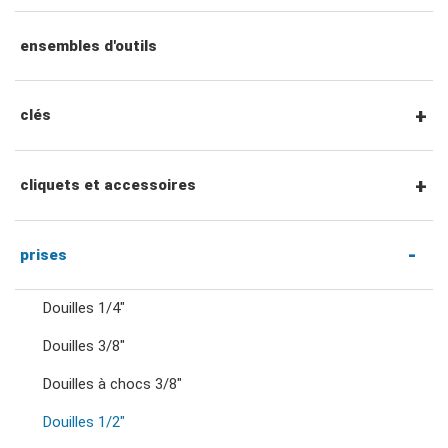
ensembles d'outils
clés
clés mixtes
cliquets et accessoires
clés mixtes à cliquet
Cliquets et accessoires à entraînement
prises
hexagonal 1/4"
Douilles 1/4"
clés à double anneau
Douilles 3/8"
Cliquets et poignées à entraînement 1/4"
Douilles à chocs 3/8"
clés à cliquet à double anneau
Accessoires entraînement 1/4"
Douilles 1/2"