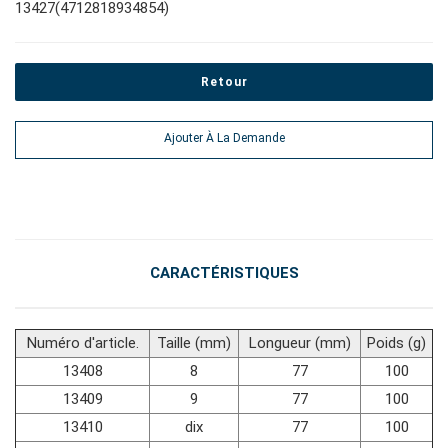
13427(4712818934854)
#outils de carrosserie et d'intérieur
Retour
#outils de fluides et de lubrification
Ajouter À La Demande
CARACTÉRISTIQUES
Numéro d'article.
Taille (mm)
Longueur (mm)
Poids (g)
13408
8
77
100
13409
9
77
100
13410
dix
77
100