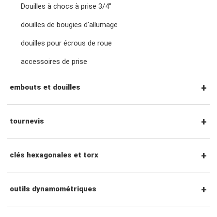
clés à écrous évasés
Douilles à chocs à prise 3/4"
Accessoires entraînement 3/8"
douilles de bougies d'allumage
clés à pied d'oie
douilles pour écrous de roue
Cliquets et poignées à entraînement 1/2"
accessoires de prise
clés spéciales
Accessoires entraînement 1/2"
embouts et douilles
clés à molette et pinces
Cliquets et poignées à entraînement 3/4"
Embouts hexagonaux 1/4"
tournevis
adaptateurs de clé
Accessoires entraînement 3/4"
Douilles à embout 1/4"
jeux de tournevis
clés hexagonales et torx
Douilles à embout 3/8"
tournevis plats
clés hexagonales
outils dynamométriques