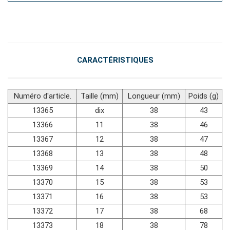
#outils de fluides et de lubrification
CARACTÉRISTIQUES
Numéro d'article.
Taille (mm)
Longueur (mm)
Poids (g)
13365
dix
38
43
13366
11
38
46
13367
12
38
47
13368
13
38
48
13369
14
38
50
13370
15
38
53
13371
16
38
53
13372
17
38
68
13373
18
38
78