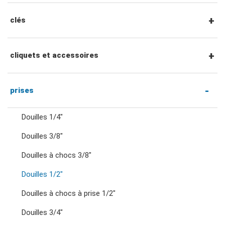
clés
clés mixtes
cliquets et accessoires
clés mixtes à cliquet
Cliquets et accessoires à entraînement
prises
hexagonal 1/4"
Douilles 1/4"
clés à double anneau
Douilles 3/8"
Cliquets et poignées à entraînement 1/4"
Douilles à chocs 3/8"
clés à cliquet à double anneau
Accessoires entraînement 1/4"
Douilles 1/2"
clés à fourche doubles
Douilles à chocs à prise 1/2"
Cliquets et poignées à entraînement 3/8"
Douilles 3/4"