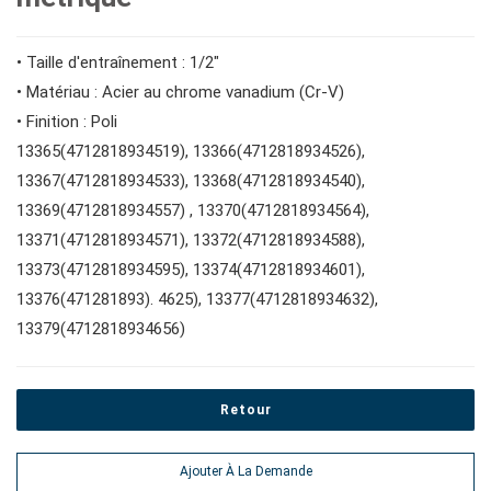
#Clés à molette et pinces
Impact d'entraînement 1"
Douilles à embouts #1/2"
#Clés hexagonales et torx
• Taille d'entraînement : 1/2"
#adaptateurs de clés
#prises de bougies d'allumage
#outils de couple
• Matériau : Acier au chrome vanadium (Cr-V)
• Finition : Poli
13365(4712818934519), 13366(4712818934526),
#pinces, cutters, serre-joints
13367(4712818934533), 13368(4712818934540),
13369(4712818934557) , 13370(4712818934564),
#outils électroportatifs
13371(4712818934571), 13372(4712818934588),
13373(4712818934595), 13374(4712818934601),
13376(471281893). 4625), 13377(4712818934632),
#outils d'entretien des véhicules
13379(4712818934656)
#outils de service général
Retour
#outils de carrosserie et d'intérieur
Ajouter À La Demande