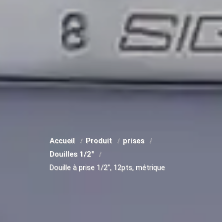
Accueil
Produit
prises
Douilles 1/2"
Douille à prise 1/2", 12pts, métrique