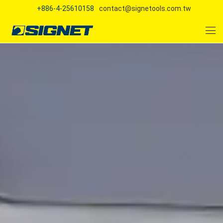
+886-4-25610158
contact@signetools.com.tw