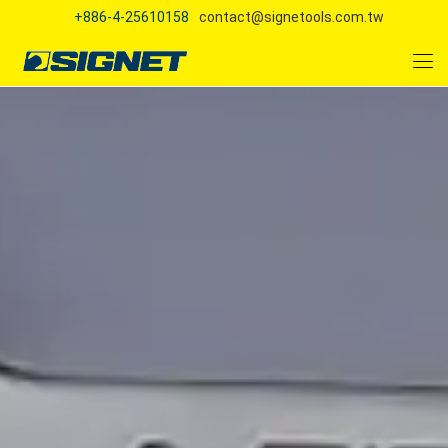
+886-4-25610158
contact@signetools.com.tw