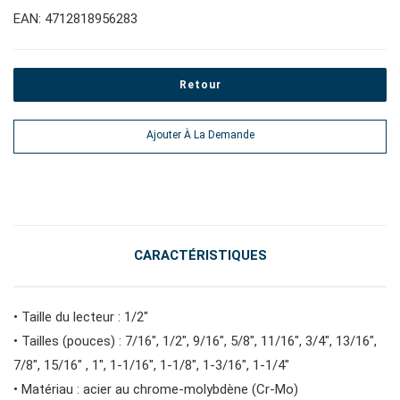
EAN: 4712818956283
#pinces, cutters, serre-joints
Retour
#outils électroportatifs
Ajouter À La Demande
#outils d'entretien des véhicules
#outils de service général
CARACTÉRISTIQUES
#outils de carrosserie et d'intérieur
• Taille du lecteur : 1/2"
• Tailles (pouces) : 7/16", 1/2", 9/16", 5/8", 11/16", 3/4", 13/16",
#outils de fluides et de lubrification
7/8", 15/16" , 1", 1-1/16", 1-1/8", 1-3/16", 1-1/4"
• Matériau : acier au chrome-molybdène (Cr-Mo)