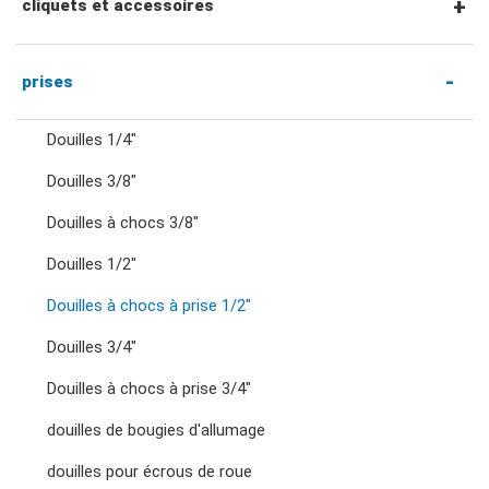
clés mixtes
cliquets et accessoires
clés mixtes à cliquet
Cliquets et accessoires à entraînement
prises
hexagonal 1/4"
Douilles 1/4"
clés à double anneau
Douilles 3/8"
Cliquets et poignées à entraînement 1/4"
Douilles à chocs 3/8"
clés à cliquet à double anneau
Accessoires entraînement 1/4"
Douilles 1/2"
clés à fourche doubles
Douilles à chocs à prise 1/2"
Cliquets et poignées à entraînement 3/8"
Douilles 3/4"
clés à écrous évasés
Douilles à chocs à prise 3/4"
Accessoires entraînement 3/8"
douilles de bougies d'allumage
clés à pied d'oie
douilles pour écrous de roue
Cliquets et poignées à entraînement 1/2"