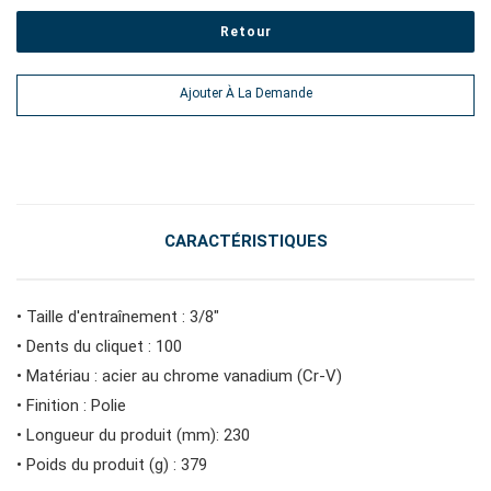
Retour
#outils électroportatifs
Ajouter À La Demande
#outils d'entretien des véhicules
#outils de service général
CARACTÉRISTIQUES
#outils de carrosserie et d'intérieur
• Taille d'entraînement : 3/8"
• Dents du cliquet : 100
#outils de fluides et de lubrification
• Matériau : acier au chrome vanadium (Cr-V)
• Finition : Polie
• Longueur du produit (mm): 230
• Poids du produit (g) : 379