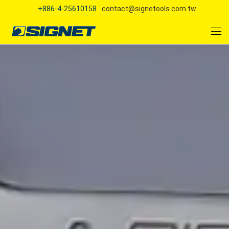
+886-4-25610158
contact@signetools.com.tw