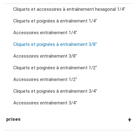
Cliquets et accessoires à entraînement hexagonal 1/4"
clés mixtes à cliquet
Cliquets et poignées à entraînement 1/4"
Accessoires entraînement 1/4"
clés à double anneau
Cliquets et poignées à entraînement 3/8"
clés à cliquet à double anneau
Accessoires entraînement 3/8"
Cliquets et poignées à entraînement 1/2"
clés à fourche doubles
Accessoires entraînement 1/2"
Cliquets et poignées à entraînement 3/4"
clés à écrous évasés
Accessoires entraînement 3/4"
clés à pied d'oie
prises