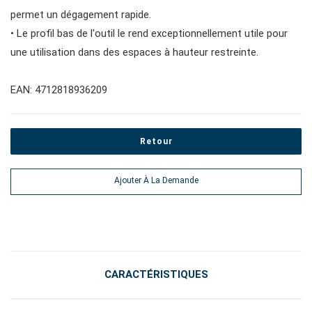
#pinces, cutters, serre-joints
permet un dégagement rapide.
• Le profil bas de l'outil le rend exceptionnellement utile pour
une utilisation dans des espaces à hauteur restreinte.
#outils électroportatifs
EAN: 4712818936209
#outils d'entretien des véhicules
Retour
#outils de service général
Ajouter À La Demande
#outils de carrosserie et d'intérieur
#outils de fluides et de lubrification
CARACTÉRISTIQUES