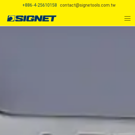
+886-4-25610158
contact@signetools.com.tw