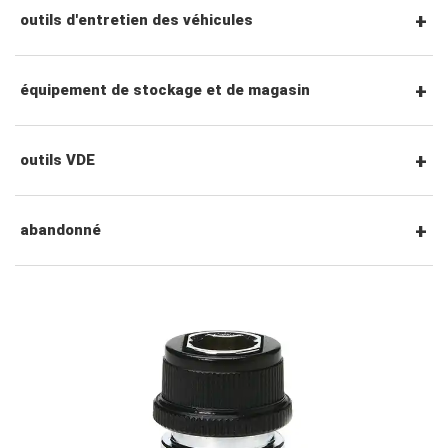
Douilles à chocs à prise 3/4"
tournevis hexagonaux
pince coupante
outils pneumatiques
outils d'entretien des véhicules
douilles de bougies d'allumage
tournevis torx
pinces de préhension
accessoires pour outils électriques
outils de service général
équipement de stockage et de magasin
douilles pour écrous de roue
tourne-écrous
pinces de précision
outils de frappe et de levier
poste à outils
outils VDE
accessoires de prise
tournevis à percussion
Pince de verrouillage
outils de carrosserie et d'intérieur
chariots à outils
tournevis VDE
abandonné
tournevis de précision
pince à circlips
sous les outils de la voiture
coffres à outils
clés hexagonales VDE
#ensembles d'outils
clé à tube et pince multiprise
outils pour fluides et lubrification
chariots à outils
pinces, couteaux, pinces vde
#clés
fraises, pinces, etc.
accessoires de rangement
outils de service général vde
#clés mixtes
#cliquets & accessoires