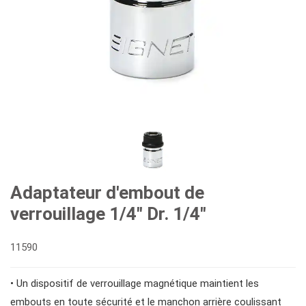
#clés mixtes à cliquet
#prises
#clés à cliquet à double anneau
Douilles #3/8"
#bits et douilles
#clés à fourche doubles
Douilles à chocs n° 3/8"
Embouts hexagonaux n° 1/4"
pilotes d'engrenages
#clés spéciales
Douilles #1/2"
Embouts hexagonaux de 10 mm
#tournevis
Adaptateur d'embout de
verrouillage 1/4" Dr. 1/4"
#Clés à molette et pinces
Impact d'entraînement 1"
Douilles à embouts #1/2"
#Clés hexagonales et torx
11590
#adaptateurs de clés
#prises de bougies d'allumage
#outils de couple
• Un dispositif de verrouillage magnétique maintient les
embouts en toute sécurité et le manchon arrière coulissant