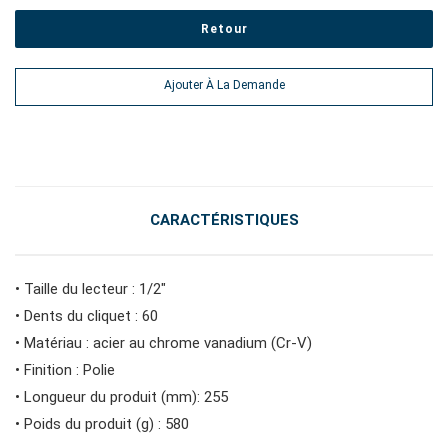
Retour
#outils électroportatifs
Ajouter À La Demande
#outils d'entretien des véhicules
#outils de service général
CARACTÉRISTIQUES
#outils de carrosserie et d'intérieur
• Taille du lecteur : 1/2"
• Dents du cliquet : 60
#outils de fluides et de lubrification
• Matériau : acier au chrome vanadium (Cr-V)
• Finition : Polie
• Longueur du produit (mm): 255
• Poids du produit (g) : 580