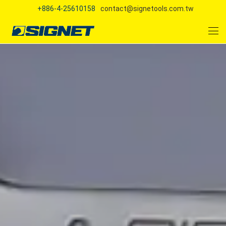
+886-4-25610158
contact@signetools.com.tw