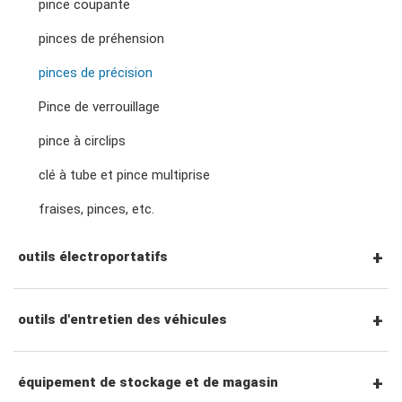
pince coupante
clés à molette et pinces
Douilles à chocs à prise 3/4"
pinces de préhension
tournevis hexagonaux
Cliquets et poignées à entraînement 3/4"
pinces de précision
adaptateurs de clé
douilles de bougies d'allumage
tournevis torx
Pince de verrouillage
Accessoires entraînement 3/4"
pince à circlips
douilles pour écrous de roue
tourne-écrous
clé à tube et pince multiprise
fraises, pinces, etc.
accessoires de prise
tournevis à percussion
outils électroportatifs
tournevis de précision
outils pneumatiques
outils d'entretien des véhicules
accessoires pour outils électriques
outils de service général
équipement de stockage et de magasin