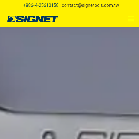
+886-4-25610158
contact@signetools.com.tw