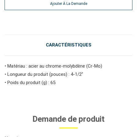
Ajouter À La Demande
#outils d'entretien des véhicules
#outils de service général
CARACTÉRISTIQUES
#outils de carrosserie et d'intérieur
• Matériau : acier au chrome-molybdène (Cr-Mo)
• Longueur du produit (pouces) : 4-1/2"
#outils de fluides et de lubrification
• Poids du produit (g) : 65
Demande de produit