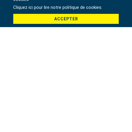
Pays *
Cliquez ici pour lire notre politique de cookies.
ACCEPTER
Produit *
Message *
File
驗證碼 *