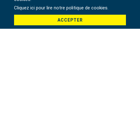
Pays *
Cliquez ici pour lire notre politique de cookies.
ACCEPTER
Produit *
Message *
File
驗證碼 *