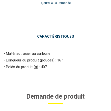
Ajouter À La Demande
#outils d'entretien des véhicules
#outils de service général
CARACTÉRISTIQUES
#outils de carrosserie et d'intérieur
• Matériau : acier au carbone
• Longueur du produit (pouces) : 16 "
#outils de fluides et de lubrification
• Poids du produit (g) : 407
Demande de produit