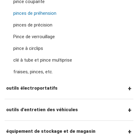
pince coupante
clés à molette et pinces
Douilles à chocs à prise 3/4"
pinces de préhension
tournevis hexagonaux
Cliquets et poignées à entraînement 3/4"
pinces de précision
adaptateurs de clé
douilles de bougies d'allumage
tournevis torx
Pince de verrouillage
Accessoires entraînement 3/4"
pince à circlips
douilles pour écrous de roue
tourne-écrous
clé à tube et pince multiprise
fraises, pinces, etc.
accessoires de prise
tournevis à percussion
outils électroportatifs
tournevis de précision
outils pneumatiques
outils d'entretien des véhicules
accessoires pour outils électriques
outils de service général
équipement de stockage et de magasin