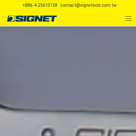
+886-4-25610158
contact@signetools.com.tw