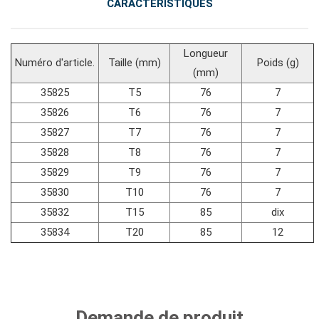
CARACTÉRISTIQUES
#outils de fluides et de lubrification
Longueur
Numéro d'article.
Taille (mm)
Poids (g)
(mm)
35825
T5
76
7
35826
T6
76
7
35827
T7
76
7
35828
T8
76
7
35829
T9
76
7
35830
T10
76
7
35832
T15
85
dix
35834
T20
85
12
Demande de produit