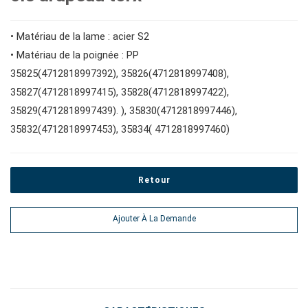
#Clés à molette et pinces
Impact d'entraînement 1"
Douilles à embouts #1/2"
#Clés hexagonales et torx
• Matériau de la lame : acier S2
• Matériau de la poignée : PP
#adaptateurs de clés
#prises de bougies d'allumage
35825(4712818997392), 35826(4712818997408),
#outils de couple
35827(4712818997415), 35828(4712818997422),
35829(4712818997439). ), 35830(4712818997446),
#pinces, cutters, serre-joints
35832(4712818997453), 35834( 4712818997460)
#outils électroportatifs
Retour
#outils d'entretien des véhicules
Ajouter À La Demande
#outils de service général
#outils de carrosserie et d'intérieur