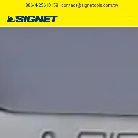
+886-4-25610158
contact@signetools.com.tw