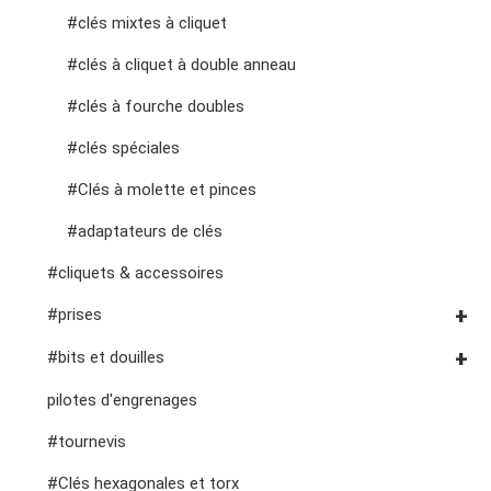
#clés mixtes à cliquet
fraises, pinces, etc.
accessoires de rangement
outils de service général vde
#clés à cliquet à double anneau
#clés à fourche doubles
#clés spéciales
#Clés à molette et pinces
#adaptateurs de clés
#cliquets & accessoires
#prises
Douilles #3/8"
#bits et douilles
Douilles à chocs n° 3/8"
Embouts hexagonaux n° 1/4"
pilotes d'engrenages
Douilles #1/2"
Embouts hexagonaux de 10 mm
#tournevis
Impact d'entraînement 1"
Douilles à embouts #1/2"
#Clés hexagonales et torx