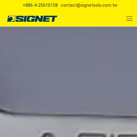
+886-4-25610158
contact@signetools.com.tw