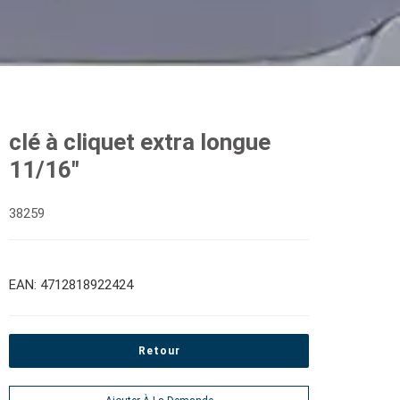
clé à cliquet extra longue
11/16"
38259
EAN: 4712818922424
Retour