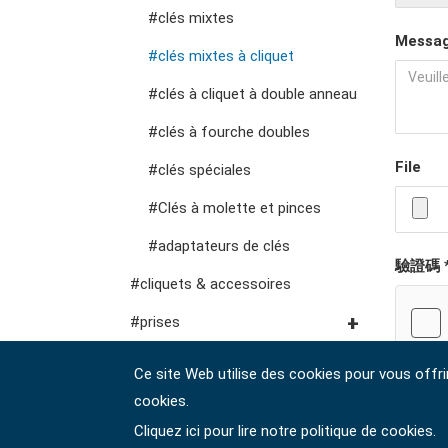
voiture
multiprise
#clés mixtes
chariots à outils
pinces, couteaux, pinces
Messag
vde
#clés mixtes à cliquet
outils pour fluides et
fraises, pinces, etc.
accessoires de
#clés à cliquet à double anneau
lubrification
rangement
outils de service général
#clés à fourche doubles
vde
File
#clés spéciales
#Clés à molette et pinces
#adaptateurs de clés
驗證碼 
#cliquets & accessoires
#prises
Douilles #3/8"
#bits et douilles
Ce site Web utilise des cookies pour vous offri
Douilles à chocs n° 3/8"
Embouts hexagonaux n°
pilotes d'engrenages
cookies.
1/4"
Cliquez ici pour lire notre politique de cookies.
Douilles #1/2"
#tournevis