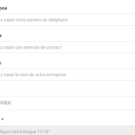
one
e
é
 *