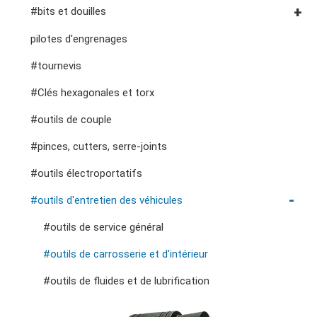
fraises, pinces, etc.
accessoires de rangement
outils de service général vde
#clés à cliquet à double anneau
Douilles #3/8"
#bits et douilles
#clés à fourche doubles
Douilles à chocs n° 3/8"
Embouts hexagonaux n° 1/4"
pilotes d'engrenages
#clés spéciales
Douilles #1/2"
Embouts hexagonaux de 10 mm
#tournevis
#Clés à molette et pinces
Impact d'entraînement 1"
Douilles à embouts #1/2"
#Clés hexagonales et torx
#adaptateurs de clés
#prises de bougies d'allumage
#outils de couple
#pinces, cutters, serre-joints
#outils électroportatifs
#outils d'entretien des véhicules
#outils de service général
#outils de carrosserie et d'intérieur
#outils de fluides et de lubrification