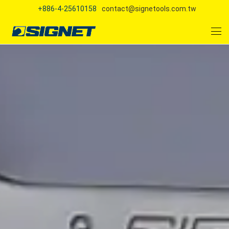
+886-4-25610158
contact@signetools.com.tw