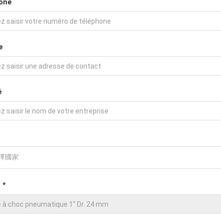
one
e
é
 *