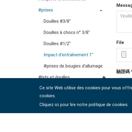
pinces, couteaux, pinces
Messag
vde
#clés mixtes à cliquet
#prises
outils pour fluides et
fraises, pinces, etc.
accessoires de
#clés à cliquet à double
Douilles #3/8"
lubrification
rangement
outils de service général
anneau
Douilles à chocs n° 3/8"
vde
#clés à fourche doubles
File
Douilles #1/2"
#clés spéciales
Impact d'entraînement 1"
#Clés à molette et pinces
#prises de bougies d'allumage
驗證碼 
#adaptateurs de clés
#bits et douilles
Ce site Web utilise des cookies pour vous offri
Embouts hexagonaux n°
pilotes d'engrenages
cookies.
1/4"
#tournevis
Cliquez ici pour lire notre politique de cookies.
Embouts hexagonaux de
#Clés hexagonales et torx
10 mm
#outils de couple
Douilles à embouts #1/2"