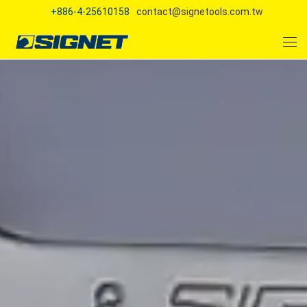
+886-4-25610158
contact@signetools.com.tw