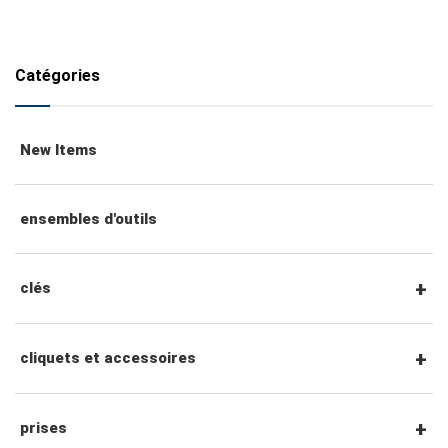
Catégories
New Items
ensembles d'outils
clés
clés mixtes
cliquets et accessoires
clés mixtes à cliquet
Cliquets et accessoires à entraînement
prises