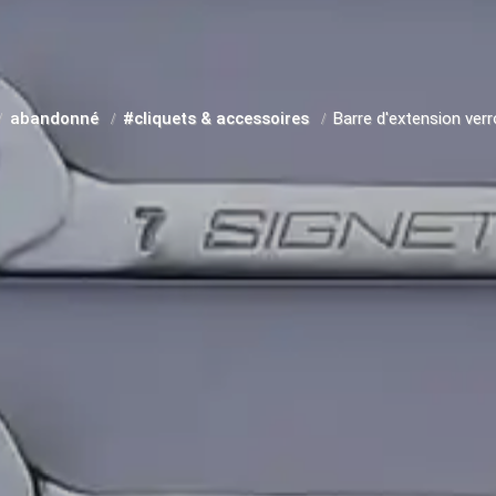
abandonné
#cliquets & accessoires
Barre d'extension verro