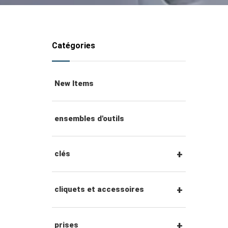
Catégories
New Items
ensembles d'outils
clés
clés mixtes
cliquets et accessoires
clés mixtes à cliquet
Cliquets et accessoires à
prises