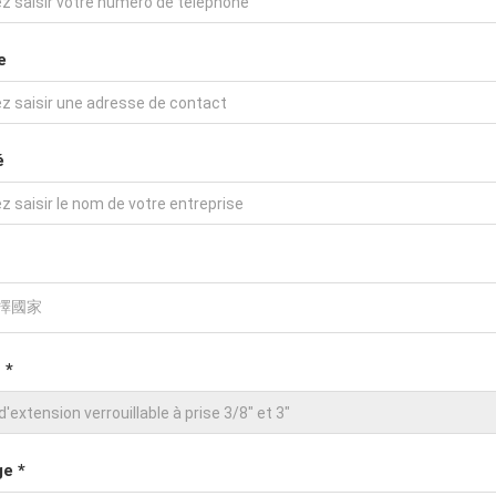
e
é
 *
e *