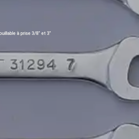
uillable à prise 3/8" et 3"