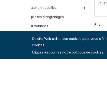
outils pour fluides et
fraises, pinces, etc.
accessoires de
#clés à cliquet à double
Douilles #3/8"
#bits et douilles
lubrification
rangement
outils de service général
anneau
Douilles à chocs n° 3/8"
Embouts hexagonaux n°
pilotes d'engrenages
vde
#clés à fourche doubles
1/4"
File
Douilles #1/2"
#tournevis
#clés spéciales
Embouts hexagonaux de
Impact d'entraînement 1"
#Clés hexagonales et torx
Ce site Web utilise des cookies pour vous offri
10 mm
#Clés à molette et pinces
#prises de bougies
#outils de couple
cookies.
Douilles à embouts #1/2"
驗證碼 
#adaptateurs de clés
d'allumage
Cliquez ici pour lire notre politique de cookies.
#pinces, cutters, serre-joints
#outils électroportatifs
#outils d'entretien des véhicules
#outils de service général
#outils de carrosserie et
d'intérieur
#outils de fluides et de