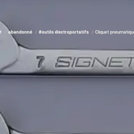
it
abandonné
#outils électroportatifs
Cliquet pneumatique