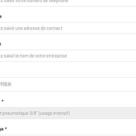
e
é
 *
e *