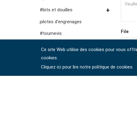
outils pour fluides et
fraises, pinces, etc.
accessoires de
#clés à cliquet à double
Douilles #3/8"
#bits et douilles
lubrification
rangement
outils de service général
anneau
Douilles à chocs n° 3/8"
Embouts hexagonaux n°
pilotes d'engrenages
vde
#clés à fourche doubles
1/4"
File
Douilles #1/2"
#tournevis
#clés spéciales
Embouts hexagonaux de
Impact d'entraînement 1"
#Clés hexagonales et torx
Ce site Web utilise des cookies pour vous offri
10 mm
#Clés à molette et pinces
#prises de bougies
#outils de couple
cookies.
Douilles à embouts #1/2"
驗證碼 
#adaptateurs de clés
d'allumage
Cliquez ici pour lire notre politique de cookies.
#pinces, cutters, serre-joints
#outils électroportatifs
#outils d'entretien des véhicules
#outils de service général
#outils de carrosserie et
d'intérieur
#outils de fluides et de