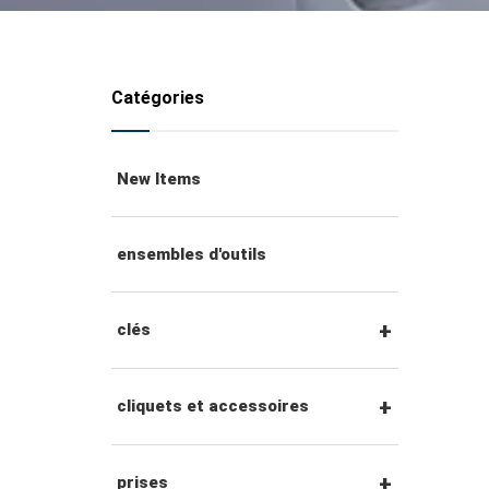
Catégories
New Items
ensembles d'outils
clés
clés mixtes
cliquets et accessoires
clés mixtes à cliquet
Cliquets et accessoires à
prises