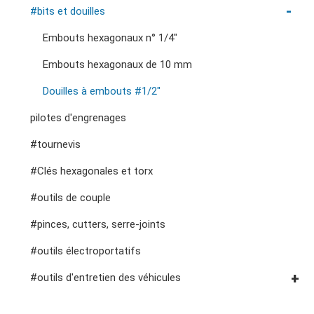
fraises, pinces, etc.
accessoires de rangement
outils de service général vde
#clés à cliquet à double anneau
Douilles #3/8"
#bits et douilles
#clés à fourche doubles
Douilles à chocs n° 3/8"
Embouts hexagonaux n° 1/4"
#clés spéciales
Douilles #1/2"
Embouts hexagonaux de 10 mm
#Clés à molette et pinces
Impact d'entraînement 1"
Douilles à embouts #1/2"
#adaptateurs de clés
#prises de bougies d'allumage
pilotes d'engrenages
#tournevis
#Clés hexagonales et torx
#outils de couple
#pinces, cutters, serre-joints
#outils électroportatifs
#outils d'entretien des véhicules
#outils de service général