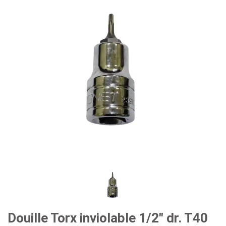
#outils de carrosserie et d'intérieur
#outils de fluides et de lubrification
Douille Torx inviolable 1/2" dr. T40