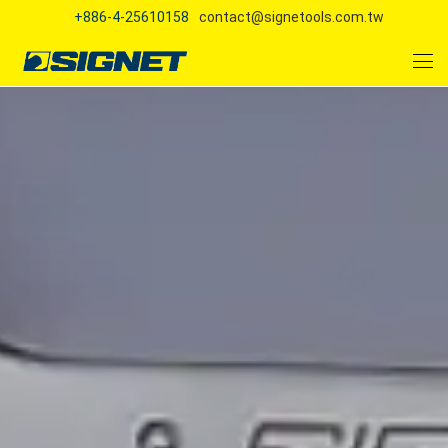
+886-4-25610158
contact@signetools.com.tw