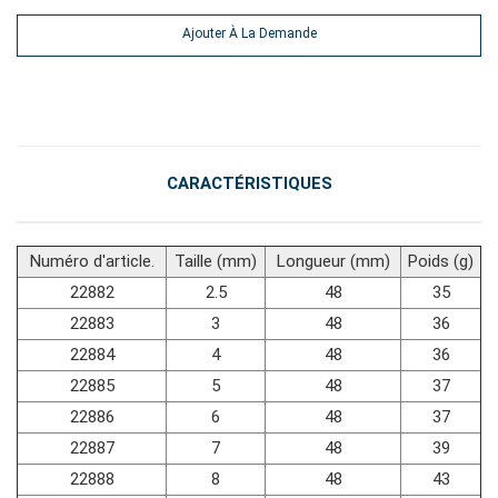
#outils de service général
Ajouter À La Demande
#outils de carrosserie et d'intérieur
#outils de fluides et de lubrification
CARACTÉRISTIQUES
Numéro d'article.
Taille (mm)
Longueur (mm)
Poids (g)
22882
2.5
48
35
22883
3
48
36
22884
4
48
36
22885
5
48
37
22886
6
48
37
22887
7
48
39
22888
8
48
43