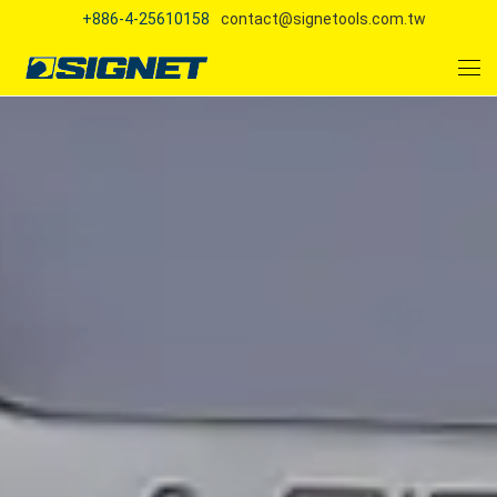
+886-4-25610158
contact@signetools.com.tw