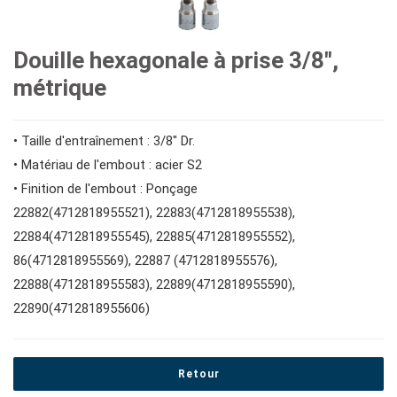
#clés spéciales
Douilles #1/2"
Embouts hexagonaux de 10 mm
#tournevis
Douille hexagonale à prise 3/8",
métrique
#Clés à molette et pinces
Impact d'entraînement 1"
Douilles à embouts #1/2"
#Clés hexagonales et torx
• Taille d'entraînement : 3/8" Dr.
#adaptateurs de clés
#prises de bougies d'allumage
#outils de couple
• Matériau de l'embout : acier S2
• Finition de l'embout : Ponçage
22882(4712818955521), 22883(4712818955538),
#pinces, cutters, serre-joints
22884(4712818955545), 22885(4712818955552),
86(4712818955569), 22887 (4712818955576),
#outils électroportatifs
22888(4712818955583), 22889(4712818955590),
22890(4712818955606)
#outils d'entretien des véhicules
Retour