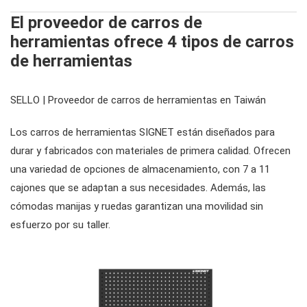
cortadores, abrazaderas, etc.
El proveedor de carros de
llaves hexagonales vde
#juegos de herramientas
herramientas ofrece 4 tipos de carros
de herramientas
alicates, cortadores, abrazaderas vde
#llaves
SELLO | Proveedor de carros de herramientas en Taiwán
herramientas de servicio general vde
#llaves combinadas
#trinquetes y accesorios
Los carros de herramientas SIGNET están diseñados para
durar y fabricados con materiales de primera calidad. Ofrecen
una variedad de opciones de almacenamiento, con 7 a 11
#llaves de trinquete combinadas
#enchufes
cajones que se adaptan a sus necesidades. Además, las
cómodas manijas y ruedas garantizan una movilidad sin
#llaves de trinquete de doble anillo
Dados con unidad #3/8"
#brocas y casquillos para puntas
esfuerzo por su taller.
#llaves de boca dobles
Dados de impacto con accionamiento
Puntas hexagonales #1/4"
conductores de engranajes
#3/8"