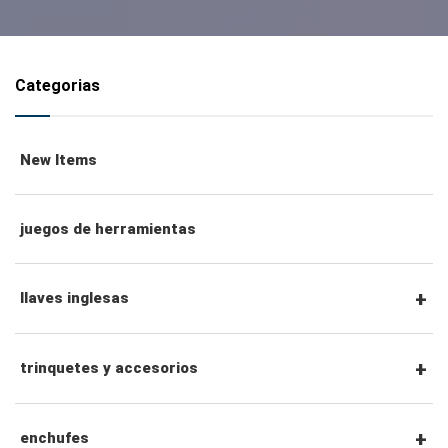
Categorias
New Items
juegos de herramientas
llaves inglesas
llaves combinadas
trinquetes y accesorios
llaves de trinquete combinadas
Trinquetes con accionamiento hexagonal de
enchufes