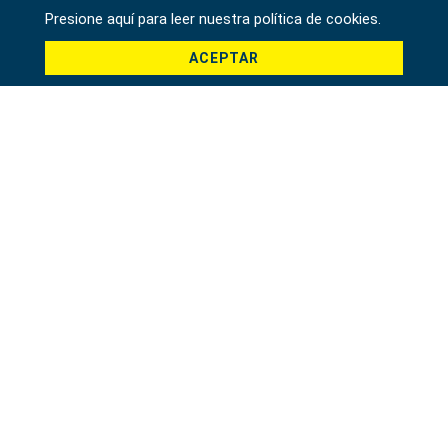
País *
Presione aquí para leer nuestra política de cookies.
ACEPTAR
Producto *
Mensaje *
File
驗證碼 *