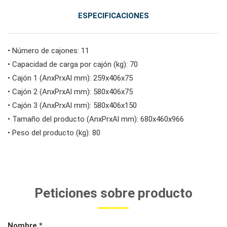
ESPECIFICACIONES
#herramientas para carrocería e interior
• Número de cajones: 11
• Capacidad de carga por cajón (kg): 70
#herramientas de fluidos y lubricación
• Cajón 1 (AnxPrxAl mm): 259x406x75
• Cajón 2 (AnxPrxAl mm): 580x406x75
• Cajón 3 (AnxPrxAl mm): 580x406x150
• Tamaño del producto (AnxPrxAl mm): 680x460x966
• Peso del producto (kg): 80
Peticiones sobre producto
Nombre *