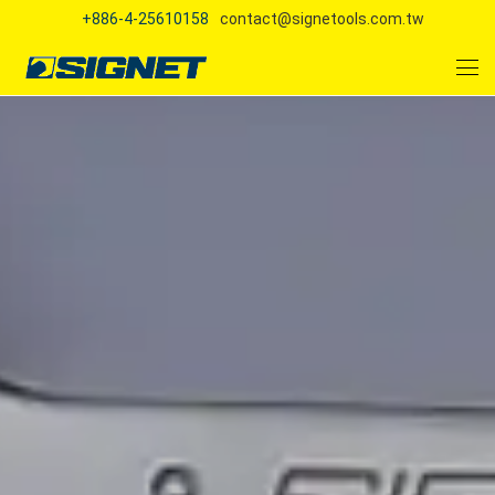
+886-4-25610158
contact@signetools.com.tw