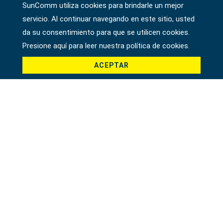
#herramientas de fluidos y lubricación
DESTORNILLADOR PHILLIPS, RECHONCHO
SunComm utiliza cookies para brindarle un mejor
52440
servicio. Al continuar navegando en este sitio, usted
da su consentimiento para que se utilicen cookies.
Presione aquí para leer nuestra política de cookies.
ACEPTAR
DESTORNILLADOR PHILLIPS, PASE POR