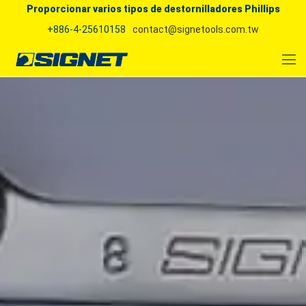
Proporcionar varios tipos de destornilladores Phillips
+886-4-25610158
contact@signetools.com.tw