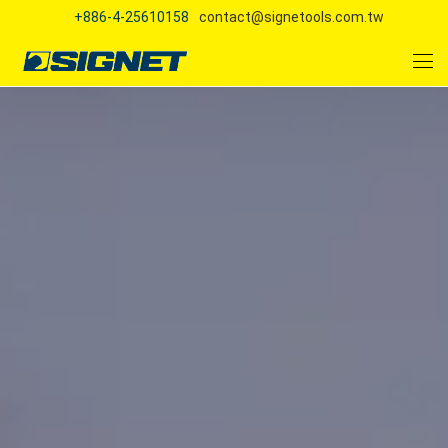
+886-4-25610158
contact@signetools.com.tw