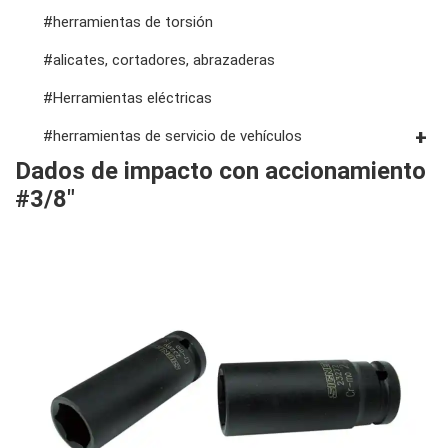
#herramientas de torsión
#alicates, cortadores, abrazaderas
#Herramientas eléctricas
#herramientas de servicio de vehículos
Dados de impacto con accionamiento
#herramientas de servicio general
#3/8"
#herramientas para carrocería e interior
#herramientas de fluidos y lubricación