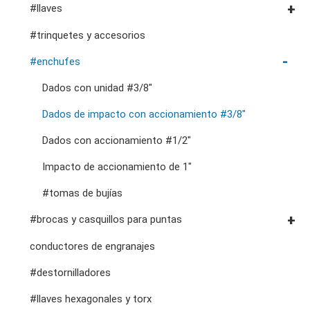
#llaves
llave para tubos y alicates para bombas de
#llaves combinadas
#trinquetes y accesorios
herramientas de fluidos y lubricación
carros de herramientas
alicates, cortadores, abrazaderas vde
agua
#llaves de trinquete combinadas
#enchufes
accesorios de almacenamiento
herramientas de servicio general vde
#llaves de trinquete de doble anillo
Dados con unidad #3/8"
cortadores, abrazaderas, etc.
#llaves de boca dobles
Dados de impacto con accionamiento #3/8"
#llaves especiales
Dados con accionamiento #1/2"
#llaves ajustables y de alicates
Impacto de accionamiento de 1"
#adaptadores de llave inglesa
#tomas de bujías
#brocas y casquillos para puntas
Puntas hexagonales #1/4"
conductores de engranajes
puntas hexagonales de 10 mm
#destornilladores
Dados con punta de accionamiento #1/2"
#llaves hexagonales y torx