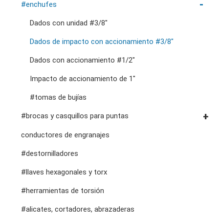
#llaves de trinquete combinadas
#enchufes
accesorios de almacenamiento
herramientas de servicio general vde
#llaves de trinquete de doble anillo
Dados con unidad #3/8"
cortadores, abrazaderas, etc.
#llaves de boca dobles
Dados de impacto con accionamiento #3/8"
#llaves especiales
Dados con accionamiento #1/2"
#llaves ajustables y de alicates
Impacto de accionamiento de 1"
#adaptadores de llave inglesa
#tomas de bujías
#brocas y casquillos para puntas
Puntas hexagonales #1/4"
conductores de engranajes
puntas hexagonales de 10 mm
#destornilladores
Dados con punta de accionamiento #1/2"
#llaves hexagonales y torx
#herramientas de torsión
#alicates, cortadores, abrazaderas