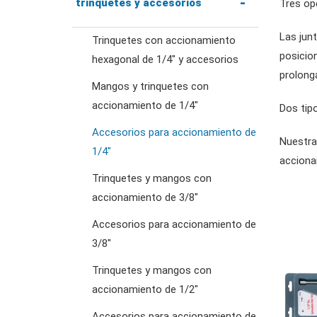
llaves combinadas
trinquetes y accesorios
Tres op
Las junt
Trinquetes con accionamiento
llaves de trinquete
posicio
hexagonal de 1/4" y accesorios
combinadas
prolong
Mangos y trinquetes con
accionamiento de 1/4"
Dos tip
llaves de doble estrella
Accesorios para accionamiento de
Nuestra
1/4"
acciona
llaves de trinquete de
Trinquetes y mangos con
doble anillo
accionamiento de 3/8"
Accesorios para accionamiento de
llaves de doble boca
3/8"
Trinquetes y mangos con
llaves para tuercas
accionamiento de 1/2"
abocardadas
Accesorios para accionamiento de