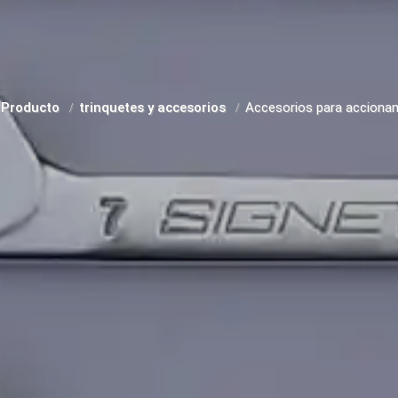
Producto
trinquetes y accesorios
Accesorios para accionam