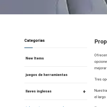
Categorias
Prop
Ofrecem
New Items
opcione
mejorar 
juegos de herramientas
Tres op
Nuestra 
llaves inglesas
el larg