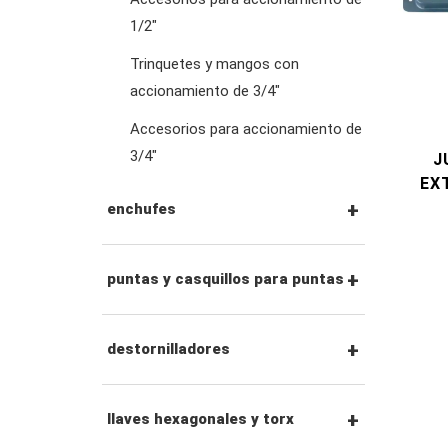
1/2"
llaves de pata de gallo
Trinquetes y mangos con
accionamiento de 3/4"
llaves especiales
Accesorios para accionamiento de
3/4"
J
llaves ajustables y de
EXT
alicates
enchufes
adaptadores de llave
Vasos con unidad de 1/4"
puntas y casquillos para puntas
Vasos con unidad de 3/8"
Puntas hexagonales de
destornilladores
1/4"
Dados de impacto con
juegos de
llaves hexagonales y torx
unidad de 3/8"
Vasos con punta de 1/4"
destornilladores