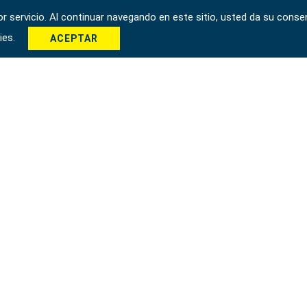
 servicio. Al continuar navegando en este sitio, usted da su consen
kies.
ACEPTAR
 Taichung City 42951, Taiwán