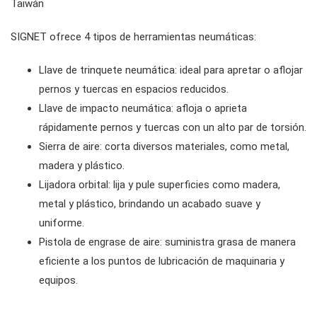
Taiwán
accesorios de almacenamiento
herramientas de servicio general vde
#llaves combinadas
#trinquetes y accesorios
SIGNET ofrece 4 tipos de herramientas neumáticas:
#llaves de trinquete combinadas
#enchufes
Llave de trinquete neumática: ideal para apretar o aflojar
pernos y tuercas en espacios reducidos.
Llave de impacto neumática: afloja o aprieta
#llaves de trinquete de doble anillo
Dados con unidad #3/8"
#brocas y casquillos para puntas
rápidamente pernos y tuercas con un alto par de torsión.
Sierra de aire: corta diversos materiales, como metal,
#llaves de boca dobles
Dados de impacto con accionamiento
Puntas hexagonales #1/4"
conductores de engranajes
madera y plástico.
#3/8"
Lijadora orbital: lija y pule superficies como madera,
metal y plástico, brindando un acabado suave y
#llaves especiales
puntas hexagonales de 10 mm
#destornilladores
uniforme.
Dados con accionamiento #1/2"
Pistola de engrase de aire: suministra grasa de manera
#llaves ajustables y de alicates
Dados con punta de accionamiento #1/2"
#llaves hexagonales y torx
eficiente a los puntos de lubricación de maquinaria y
Impacto de accionamiento de 1"
equipos.
#adaptadores de llave inglesa
#herramientas de torsión