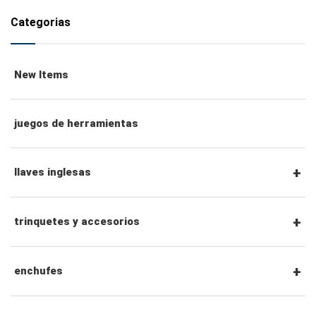
Categorias
New Items
juegos de herramientas
llaves inglesas
llaves combinadas
trinquetes y accesorios
llaves de trinquete combinadas
Trinquetes con accionamiento hexagonal de
enchufes
1/4" y accesorios
llaves de doble estrella