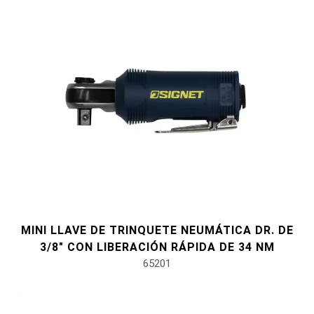
#tomas de bujías
#alicates, cortadores, abrazaderas
#Herramientas eléctricas
#herramientas de servicio de vehículos
#herramientas de servicio general
#herramientas para carrocería e interior
MINI LLAVE DE TRINQUETE NEUMÁTICA DR. DE
3/8" CON LIBERACIÓN RÁPIDA DE 34 NM
65201
#herramientas de fluidos y lubricación