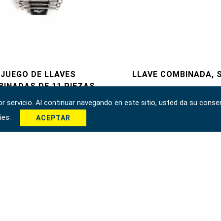
JUEGO DE LLAVES
LLAVE COMBINADA, 
INADAS DE 11 PIEZAS,
30621
SAE
 servicio. Al continuar navegando en este sitio, usted da su consen
kies.
ACEPTAR
1
2