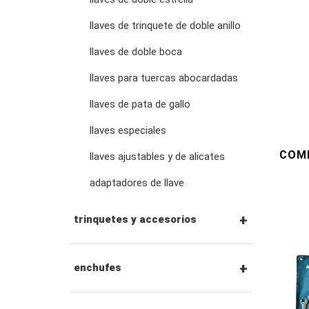
llaves de trinquete de doble anillo
llaves de doble boca
llaves para tuercas abocardadas
llaves de pata de gallo
llaves especiales
COMB
llaves ajustables y de alicates
adaptadores de llave
trinquetes y accesorios
Trinquetes con
enchufes
accionamiento hexagonal
de 1/4" y accesorios