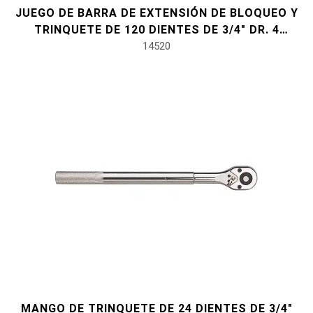
JUEGO DE BARRA DE EXTENSIÓN DE BLOQUEO Y
#herramientas de servicio de vehículos
TRINQUETE DE 120 DIENTES DE 3/4" DR. 4
PIEZAS
14520
#herramientas de servicio general
#herramientas para carrocería e interior
#herramientas de fluidos y lubricación
MANGO DE TRINQUETE DE 24 DIENTES DE 3/4"