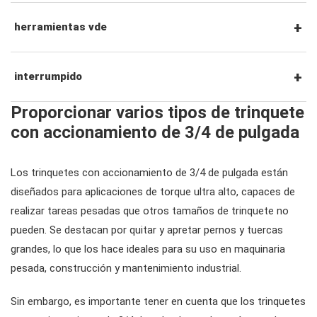
vasos para tuercas de rueda
conductores de tuercas
alicates de precisión
herramientas para golpear y hacer palanca
estación de herramientas
herramientas vde
accesorios para enchufes
destornilladores de impacto
alicates de bloqueo
herramientas para interior y carrocería
carros de herramientas
destornilladores vde
interrumpido
Proporcionar varios tipos de trinquete
destornilladores de precisión
alicates para anillos de seguridad
debajo de las herramientas del auto
cofres de herramientas
llaves hexagonales vde
#juegos de herramientas
con accionamiento de 3/4 de pulgada
llave para tubos y alicates para bombas de
herramientas de fluidos y lubricación
carros de herramientas
alicates, cortadores, abrazaderas vde
Los trinquetes con accionamiento de 3/4 de pulgada están
#llaves
agua
diseñados para aplicaciones de torque ultra alto, capaces de
realizar tareas pesadas que otros tamaños de trinquete no
accesorios de almacenamiento
herramientas de servicio general vde
#llaves combinadas
#trinquetes y accesorios
pueden. Se destacan por quitar y apretar pernos y tuercas
cortadores, abrazaderas, etc.
grandes, lo que los hace ideales para su uso en maquinaria
pesada, construcción y mantenimiento industrial.
#llaves de trinquete combinadas
#enchufes
Sin embargo, es importante tener en cuenta que los trinquetes