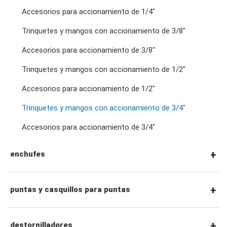
llaves de doble estrella
Accesorios para accionamiento de 1/4"
Trinquetes y mangos con accionamiento de 3/8"
llaves de trinquete de doble anillo
Accesorios para accionamiento de 3/8"
Trinquetes y mangos con accionamiento de 1/2"
llaves de doble boca
Accesorios para accionamiento de 1/2"
llaves para tuercas abocardadas
Trinquetes y mangos con accionamiento de 3/4"
Accesorios para accionamiento de 3/4"
llaves de pata de gallo
enchufes
llaves especiales
Vasos con unidad de 1/4"
puntas y casquillos para puntas
llaves ajustables y de alicates
Vasos con unidad de 3/8"
Puntas hexagonales de 1/4"
destornilladores