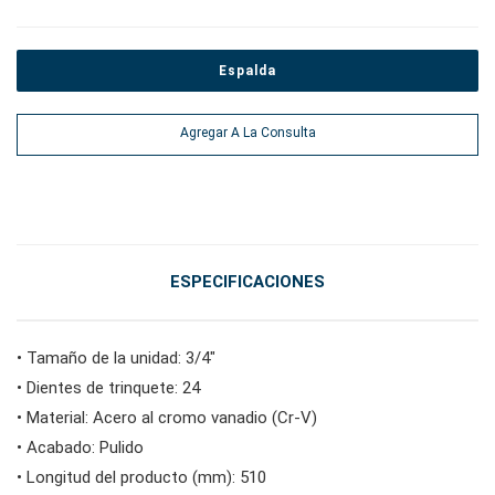
#alicates, cortadores, abrazaderas
Espalda
#Herramientas eléctricas
Agregar A La Consulta
#herramientas de servicio de vehículos
#herramientas de servicio general
ESPECIFICACIONES
#herramientas para carrocería e interior
• Tamaño de la unidad: 3/4"
• Dientes de trinquete: 24
#herramientas de fluidos y lubricación
• Material: Acero al cromo vanadio (Cr-V)
• Acabado: Pulido
• Longitud del producto (mm): 510