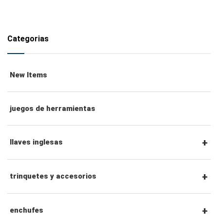
Categorias
New Items
juegos de herramientas
llaves inglesas
llaves combinadas
trinquetes y accesorios
llaves de trinquete combinadas
Trinquetes con accionamiento hexagonal de
enchufes