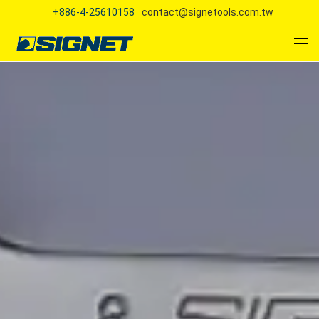
+886-4-25610158
contact@signetools.com.tw