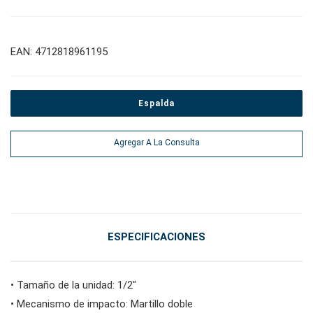
#adaptadores de llave inglesa
#herramientas de torsión
#tomas de bujías
EAN: 4712818961195
#alicates, cortadores, abrazaderas
Espalda
#Herramientas eléctricas
Agregar A La Consulta
#herramientas de servicio de vehículos
#herramientas de servicio general
ESPECIFICACIONES
#herramientas para carrocería e interior
• Tamaño de la unidad: 1/2"
• Mecanismo de impacto: Martillo doble
#herramientas de fluidos y lubricación