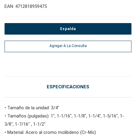
#tomas de bujías
EAN: 4712818959475
#alicates, cortadores, abrazaderas
Espalda
#Herramientas eléctricas
Agregar A La Consulta
#herramientas de servicio de vehículos
#herramientas de servicio general
ESPECIFICACIONES
#herramientas para carrocería e interior
• Tamaño de la unidad: 3/4"
• Tamaños (pulgadas): 1", 1-1/16", 1-1/8", 1-1/4", 1-5/16", 1-
#herramientas de fluidos y lubricación
3/8", 1-7/16" , 1-1/2"
• Material: Acero al cromo molibdeno (Cr-Mo)