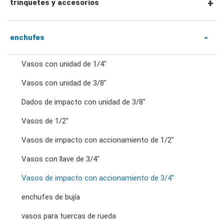
llaves combinadas
trinquetes y accesorios
llaves de trinquete combinadas
Trinquetes con accionamiento hexagonal de
enchufes
1/4" y accesorios
Vasos con unidad de 1/4"
llaves de doble estrella
Vasos con unidad de 3/8"
Mangos y trinquetes con accionamiento de 1/4"
Dados de impacto con unidad de 3/8"
llaves de trinquete de doble anillo
Accesorios para accionamiento de 1/4"
Vasos de 1/2"
llaves de doble boca
Vasos de impacto con accionamiento de 1/2"
Trinquetes y mangos con accionamiento de
Vasos con llave de 3/4"
3/8"
llaves para tuercas abocardadas
Vasos de impacto con accionamiento de 3/4"
enchufes de bujía
Accesorios para accionamiento de 3/8"
llaves de pata de gallo
vasos para tuercas de rueda