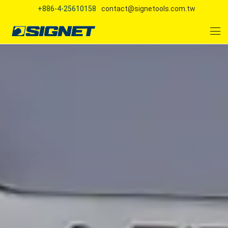
+886-4-25610158
contact@signetools.com.tw