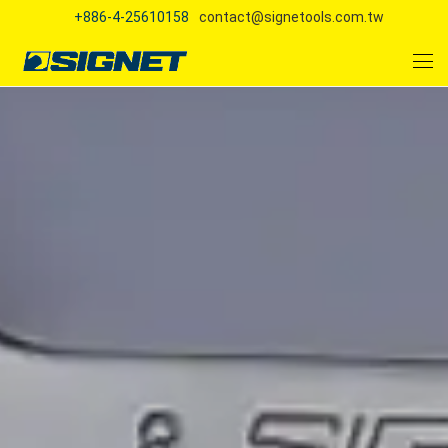
+886-4-25610158
contact@signetools.com.tw