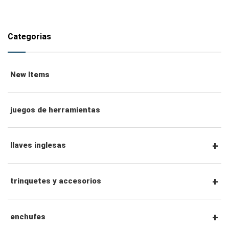
Categorias
New Items
juegos de herramientas
llaves inglesas
llaves combinadas
trinquetes y accesorios
llaves de trinquete combinadas
Trinquetes con accionamiento hexagonal de
enchufes